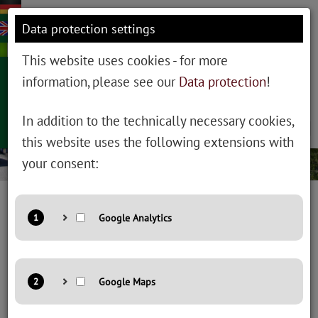
Data protection settings
This website uses cookies - for more
information, please see our
Data protection
!
In addition to the technically necessary cookies,
Tog
this website uses the following extensions with
nav
your consent:
Summer and Winter in
Provider: Google LLC
Salzburg
Purpose: Cookie from Google for website analytics. Generates
statistical data about how the visitor uses the website.